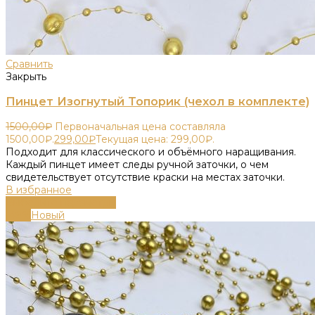
Сравнить
Закрыть
Пинцет Изогнутый Топорик (чехол в комплекте)
1500,00
₽
Первоначальная цена составляла
1500,00₽.
299,00
₽
Текущая цена: 299,00₽.
Подходит для классического и объёмного наращивания.
Каждый пинцет имеет следы ручной заточки, о чем
свидетельствует отсутствие краски на местах заточки.
В избранное
Выберите параметры
-49%
Новый