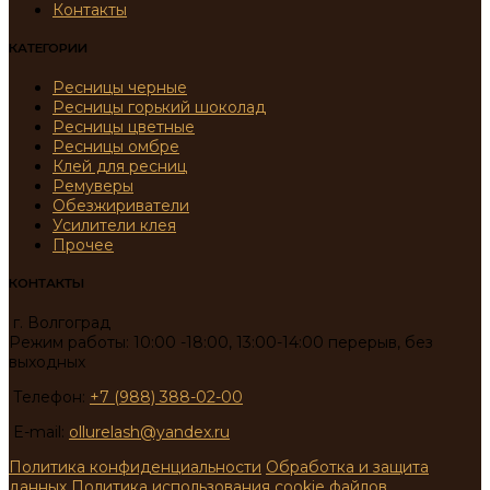
Контакты
КАТЕГОРИИ
Ресницы черные
Ресницы горький шоколад
Ресницы цветные
Ресницы омбре
Клей для ресниц
Ремуверы
Обезжириватели
Усилители клея
Прочее
КОНТАКТЫ
г. Волгоград
Режим работы: 10:00 -18:00, 13:00-14:00 перерыв, без
выходных
Телефон:
+7 (988) 388-02-00
E-mail:
ollurelash@yandex.ru
Политика конфиденциальности
Обработка и защита
данных
Политика использования cookie файлов