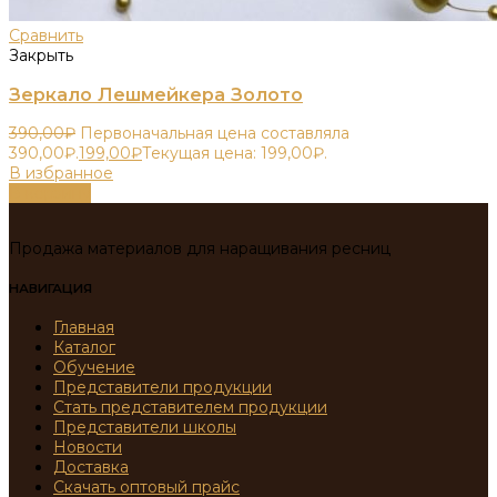
Сравнить
Закрыть
Зеркало Лешмейкера Золото
390,00
₽
Первоначальная цена составляла
390,00₽.
199,00
₽
Текущая цена: 199,00₽.
В избранное
В корзину
Продажа материалов для наращивания ресниц
НАВИГАЦИЯ
Главная
Каталог
Обучение
Представители продукции
Стать представителем продукции
Представители школы
Новости
Доставка
Скачать оптовый прайс