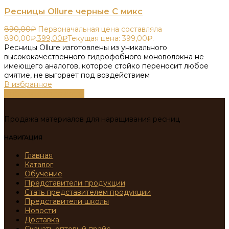
Ресницы Ollure черные С микс
890,00
₽
Первоначальная цена составляла
890,00₽.
399,00
₽
Текущая цена: 399,00₽.
Ресницы Ollure изготовлены из уникального
высококачественного гидрофобного моноволокна не
имеющего аналогов, которое стойко переносит любое
смятие, не выгорает под воздействием
В избранное
Выберите параметры
Продажа материалов для наращивания ресниц
НАВИГАЦИЯ
Главная
Каталог
Обучение
Представители продукции
Стать представителем продукции
Представители школы
Новости
Доставка