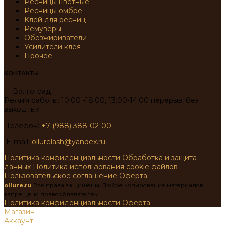
Ресницы цветные
Ресницы омбре
Клей для ресниц
Ремуверы
Обезжириватели
Усилители клея
Прочее
КОНТАКТЫ
г. Волгоград
Режим работы: 10:00 -18:00, 13:00-14:00 перерыв, без
выходных
Телефон:
+7 (988) 388-02-00
E-mail:
ollurelash@yandex.ru
Политика конфиденциальности
Обработка и защита
данных
Политика использования cookie файлов
Пользовательское соглашение
Оферта
ollure.ru
Все права защищены. Любое копирование материалов
запрещено правообладателем.
Политика конфиденциальности
Оферта
Магазин
Аккаунт