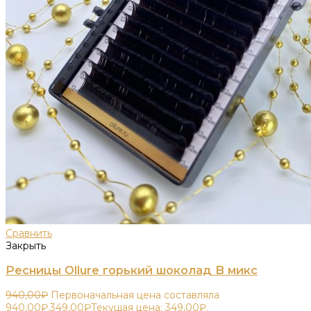
Сравнить
Закрыть
Ресницы Ollure горький шоколад B микс
940,00
₽
Первоначальная цена составляла
940,00₽.
349,00
₽
Текущая цена: 349,00₽.