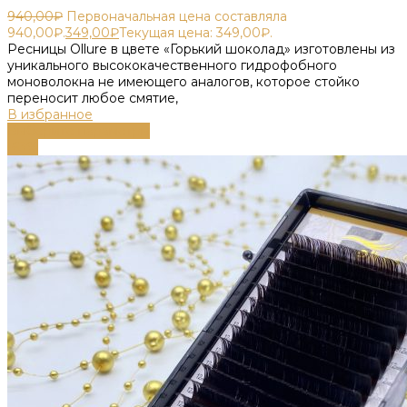
940,00
₽
Первоначальная цена составляла
940,00₽.
349,00
₽
Текущая цена: 349,00₽.
Ресницы Ollure в цвете «Горький шоколад» изготовлены из
уникального высококачественного гидрофобного
моноволокна не имеющего аналогов, которое стойко
переносит любое смятие,
В избранное
Выберите параметры
-63%