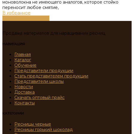
моноволокна не имеющего аналогов, которое стойко
переносит любое смятие,
В избранное
Выберите параметры
Продажа материалов для наращивания ресниц
НАВИГАЦИЯ
Главная
Каталог
Обучение
Представители продукции
Стать представителем продукции
Представители школы
Новости
Доставка
Скачать оптовый прайс
Контакты
КАТЕГОРИИ
Ресницы черные
Ресницы горький шоколад