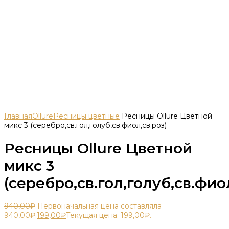
Главная
Ollure
Ресницы цветные
Ресницы Ollure Цветной
микс 3 (серебро,св.гол,голуб,св.фиол,св.роз)
Ресницы Ollure Цветной
микс 3
(серебро,св.гол,голуб,св.фио
940,00
₽
Первоначальная цена составляла
940,00₽.
199,00
₽
Текущая цена: 199,00₽.