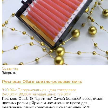
Сравнить
Закрыть
Ресницы Ollure светло-розовые микс
940,00
₽
Первоначальная цена составляла
940,00₽.
199,00
₽
Текущая цена: 199,00₽.
Ресницы OLLURE “Цветные” Самый большой ассортимент
цветных ресниц. Яркие и насыщенные цвета для
реализации самых креативных и смелых идей. ✔20