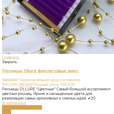
Сравнить
Закрыть
Ресницы Ollure фиолетовые микс
940,00
₽
Первоначальная цена составляла
940,00₽.
199,00
₽
Текущая цена: 199,00₽.
Ресницы OLLURE “Цветные” Самый большой ассортимент
цветных ресниц. Яркие и насыщенные цвета для
реализации самых креативных и смелых идей. ✔20
В избранное
Выберите параметры
-79%