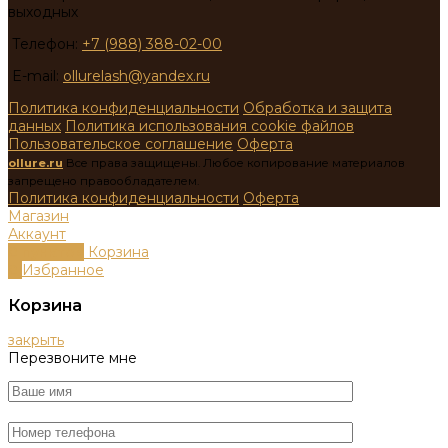
выходных
Телефон:
+7 (988) 388-02-00
E-mail:
ollurelash@yandex.ru
Политика конфиденциальности
Обработка и защита
данных
Политика использования cookie файлов
Пользовательское соглашение
Оферта
ollure.ru
Все права защищены. Любое копирование материалов
запрещено правообладателем.
Политика конфиденциальности
Оферта
Магазин
Аккаунт
0
пунктов
Корзина
0
Избранное
Корзина
закрыть
Перезвоните мне