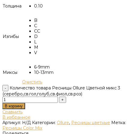
Толщина
0.10
B
C
CC
Изгибы
D
L
M
V
6-9mm
Миксы
10-13mm
Очистить
Количество товара Ресницы Ollure Цветной микс 3
(серебро,св.гол,голуб,св.фиол,св.роз)
В корзину
Сравнить
В избранное
Артикул:
Н/Д
Категории:
Ollure
,
Ресницы цветные
Метка:
Ресницы Color Mix
Поделиться