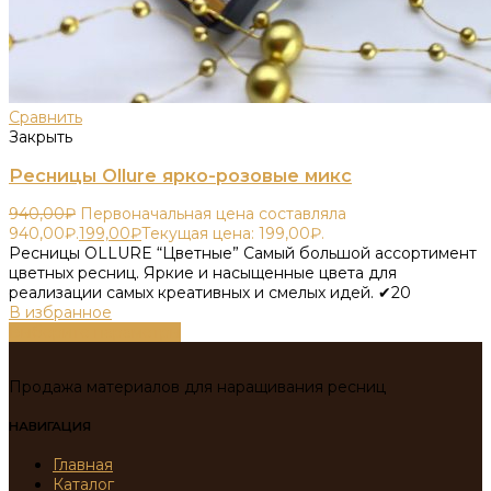
Сравнить
Закрыть
Ресницы Ollure ярко-розовые микс
940,00
₽
Первоначальная цена составляла
940,00₽.
199,00
₽
Текущая цена: 199,00₽.
Ресницы OLLURE “Цветные” Самый большой ассортимент
цветных ресниц. Яркие и насыщенные цвета для
реализации самых креативных и смелых идей. ✔20
В избранное
Выберите параметры
Продажа материалов для наращивания ресниц
НАВИГАЦИЯ
Главная
Каталог