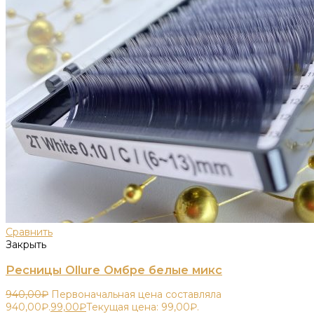
Сравнить
Закрыть
Ресницы Ollure Омбре белые микс
940,00
₽
Первоначальная цена составляла
940,00₽.
99,00
₽
Текущая цена: 99,00₽.