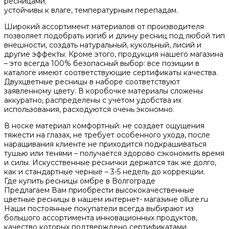
ресницами;
устойчивы к влаге, температурным перепадам.
Широкий ассортимент материалов от производителя
позволяет подобрать изгиб и длину ресниц под любой тип
внешности, создать натуральный, кукольный, лисий и
другие эффекты. Кроме этого, продукция нашего магазина
– это всегда 100% безопасный выбор: все позиции в
каталоге имеют соответствующие сертификаты качества.
Двухцветные ресницы в наборе соответствуют
заявленному цвету. В коробочке материалы сложены
аккуратно, распределены с учетом удобства их
использования, расходуются очень экономно.
В носке материал комфортный: не создает ощущения
тяжести на глазах, не требует особенного ухода, после
наращивания клиенте не приходится подкрашиваться
тушью или тенями – получается здорово сэкономить время
и силы. Искусственные реснички держатся так же долго,
как и стандартные черные – 3-5 недель до коррекции.
Где купить ресницы омбре в Волгограде
Предлагаем Вам приобрести высококачественные
цветные ресницы в нашем интернет- магазине ollure.ru
Наши постоянные покупатели всегда выбирают из
большого ассортимента инновационных продуктов,
качество которых подтверждено сертификатами.