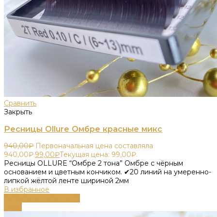
Сравнить
Закрыть
Ресницы Ollure Омбре красные микс
940,00
₽
Первоначальная цена составляла
940,00₽.
99,00
₽
Текущая цена: 99,00₽.
Ресницы OLLURE “Омбре 2 тона” Омбре с чёрным
основанием и цветным кончиком. ✔20 линий на умеренно-
липкой жёлтой ленте шириной 2мм
В избранное
Выберите параметры
-89%