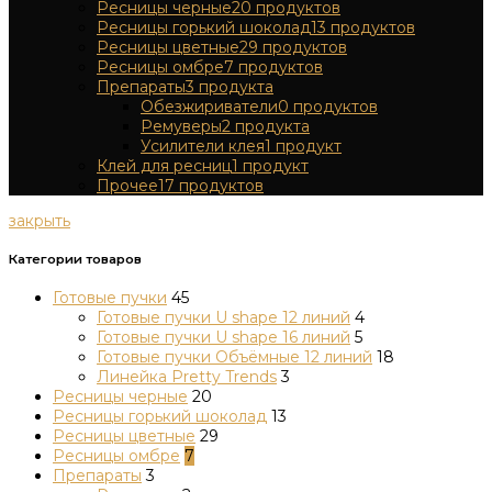
Ресницы черные
20
продуктов
Ресницы горький шоколад
13
продуктов
Ресницы цветные
29
продуктов
Ресницы омбре
7
продуктов
Препараты
3
продукта
Обезжириватели
0
продуктов
Ремуверы
2
продукта
Усилители клея
1
продукт
Клей для ресниц
1
продукт
Прочее
17
продуктов
закрыть
Категории товаров
Готовые пучки
45
Готовые пучки U shape 12 линий
4
Готовые пучки U shape 16 линий
5
Готовые пучки Объёмные 12 линий
18
Линейка Pretty Trends
3
Ресницы черные
20
Ресницы горький шоколад
13
Ресницы цветные
29
Ресницы омбре
7
Препараты
3