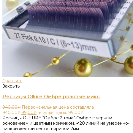
Сравнить
Закрыть
Ресницы Ollure Омбре розовые микс
940,00
₽
Первоначальная цена составляла
940,00₽.
99,00
₽
Текущая цена: 99,00₽.
Ресницы OLLURE “Омбре 2 тона” Омбре с чёрным
основанием и цветным кончиком. ✔20 линий на умеренно-
липкой жёлтой ленте шириной 2мм