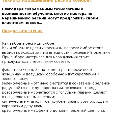
Техника наращивания ресниц «омбре»
Благодаря современным технологиям и
возможностям обучения, многие мастера по
наращиванию ресниц могут предложить своим
клиенткам нескол...
Продолжить чтение
Как выбрать ресницы омбре
Как и обычные цветные ресницы, волоски омбре стоит
выбирать, исходя из типа внешности, пожеланий клиентки.
При выборе материала для наращивания стоит
прислушаться к нескольким советам:
фиолетово-черные – подходят практически всем
женщинам и девушкам, особенно идут кареглазым и
зеленоглазым;
зелено-черные – отлично смотрятся в сочетании с зеленой
радужкой глаза, идут кареглазым, освежают взгляд;
розово-черные – сочетаются с голубыми глазами, делают
взгляд кокетливым, веселым;
сине-черные – наполняют голубые глаза глубиной, идут и
кареглазым девушкам;
красно-черные – эффектно дополнят зеленый цвет глаз,