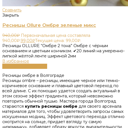
Сравнить
Закрыть
Ресницы Ollure Омбре зеленые микс
940,00
₽
Первоначальная цена составляла
940,00₽.
99,00
₽
Текущая цена: 99,00₽.
Ресницы OLLURE “Омбре 2 тона” Омбре с чёрным
основанием и цветным кончиком. ✔20 линий на умеренно-
липкой жёлтой ленте шириной 2мм
В избранное
Выберите параметры
Ресницы омбре в Волгограде
Ресницы ombre – ресницы, имеющие черное или темно-
коричневое основание и плавный цветовой переход по
всей длине. С их помощью удается создать актуальный в
этом сезоне эффект градиента, который невозможно
повторить обычной тушью. Мастера города Волгоград
стараются
купить ресницы омбре
для своего арсенала
материалов для того, чтобы удовлетворить запросы самых
искушенных модниц. Эффект цветового перехода отлично
смотрится на солнце, придает взгляду ту самую
«изюминку», добавляет образу яркости, выразительности.