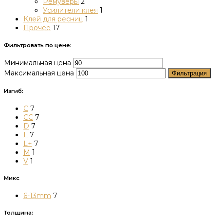
Ремуверы
2
Усилители клея
1
Клей для ресниц
1
Прочее
17
Фильтровать по цене:
Минимальная цена
Максимальная цена
Фильтрация
Изгиб:
C
7
CC
7
D
7
L
7
L+
7
M
1
V
1
Микс
6-13mm
7
Толщина: