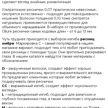
сделают взгляд знойным, романтичным.
Ультратонкие реснички 0,07 практически невесомые,
смотрятся естественно – подходят для повседневного
ношения. Волоски толщиной 0,10 тоже смотрятся
натурально, применяются преимущественно для
объемного наращивания. В наборе от производителя
Ollure реснички самых ходовых длин – от 6 до 13 мм.
Чуть труднее приходится с выбором изгиба
ресниц
омбре
. Маркировка С – самый популярный в нашем
магазине вариант, подходит тем, кто любит приподнимать
свои ресницы с помощью туши. Они зрительно раскрывают
глаза. В нашем каталоге найдутся также материалы с
обозначением:
D
– закрученные волоски, создают эффект хорошо
прокрашенных ресниц, яркого и выразительного взгляда.
Их предлагают клиенткам, которые любят активно
подкручивать свои реснички;
СС
– выраженный изгиб, создает эффект «кукольного»
взгляда»;
L
– нетрадиционный изгиб, подходит для азиатских и
глубоко посаженных глаз, а также клиенткам с опущенным
веком;
М
– волоски с красивым завитком, но сильнее, но более