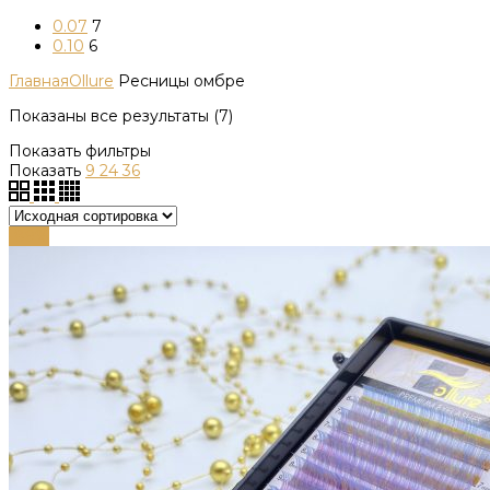
0.07
7
0.10
6
Главная
Ollure
Ресницы омбре
Показаны все результаты (7)
Показать фильтры
Показать
9
24
36
-89%